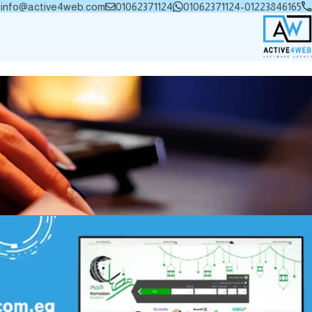
info@active4web.com
01062371124
01062371124-01223846165